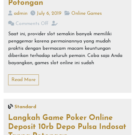
Potongan
admin
July 6, 2019
Online Games
Comments Off
Saat ini, provider slot semakin banyak memiliki
penggemar karena permainannya yang mudah
praktis dengan bermacam macam keuntungan
diberikan terhadap seluruh pemain. Coba saja Anda
bayangkan, games slot online ini sudah
Read More
Standard
Langkah Game Poker Online
Deposit 10rb Depo Pulsa Indosat