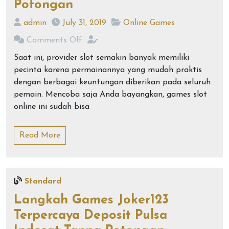
Potongan
admin
July 31, 2019
Online Games
Comments Off
Saat ini, provider slot semakin banyak memiliki
pecinta karena permainannya yang mudah praktis
dengan berbagai keuntungan diberikan pada seluruh
pemain. Mencoba saja Anda bayangkan, games slot
online ini sudah bisa
Read More
Standard
Langkah Games Joker123
Terpercaya Deposit Pulsa