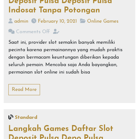
Deposit Pulsa Deposit Pulsa
Indosat Tanpa Potongan
admin
February 10, 2021
Online Games
Comments Off
Saat ini, provider slot semakin banyak memiliki
pecinta karena permainannya yang mudah praktis
dengan bermacam keuntungan diberikan kepada
seluruh pemain. Mencoba saja Anda bayangkan,
permainan slot online ini sudah bisa
Read More
Standard
Langkah Games Daftar Slot
Deposit Pulsa Depo Pulsa