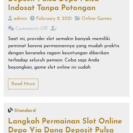
Indosat Tanpa Potongan
admin
February 8, 2021
Online Games
Comments Off
Saat ini, provider slot semakin banyak memiliki
peminat karena permainannya yang mudah praktis
dengan beraneka ragam keuntungan diberikan
terhadap seluruh pemain. Coba saja Anda
bayangkan, game slot online ini sudah
Read More
Standard
Langkah Permainan Slot Online
Depo Via Dana Deposit Pulsa