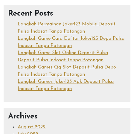
Recent Posts
Langkah Permainan Joker123 Mobile Deposit
Pulsa Indosat Tanpa Potongan
Langkah Game Cara Daftar Joker123 Depo Pulsa
Indosat Tanpa Potongan
Langkah Game Slot Online Deposit Pulsa
Deposit Pulsa Indosat Tanpa Potongan
Langkah Games Qq Slot Deposit Pulsa Depo
Pulsa Indosat Tanpa Potongan
Langkah Games Joker123 Apk Deposit Pulsa
Indosat Tanpa Potongan
Archives
August 2022