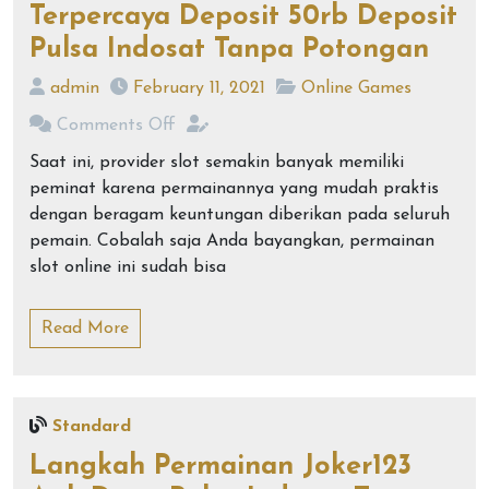
Terpercaya Deposit 50rb Deposit
Pulsa Indosat Tanpa Potongan
admin
February 11, 2021
Online Games
Comments Off
Saat ini, provider slot semakin banyak memiliki
peminat karena permainannya yang mudah praktis
dengan beragam keuntungan diberikan pada seluruh
pemain. Cobalah saja Anda bayangkan, permainan
slot online ini sudah bisa
Read More
Standard
Langkah Permainan Joker123