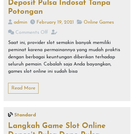
Deposit Pulsa Indosat Tanpa
Potongan
admin
February 19, 2021
Online Games
Comments Off
Saat ini, provider slot semakin banyak memiliki
peminat karena permainannya yang mudah praktis
dengan berbagai keuntungan diberikan terhadap
seluruh pemain. Cobalah saja Anda bayangkan,
games slot online ini sudah bisa
Read More
Standard
Langkah Game Slot Online