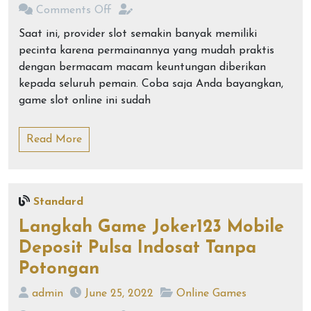
Comments Off
Saat ini, provider slot semakin banyak memiliki
pecinta karena permainannya yang mudah praktis
dengan bermacam macam keuntungan diberikan
kepada seluruh pemain. Coba saja Anda bayangkan,
game slot online ini sudah
Read More
Standard
Langkah Game Joker123 Mobile
Deposit Pulsa Indosat Tanpa
Potongan
admin
June 25, 2022
Online Games