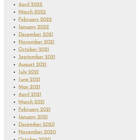
April 2022
March 2022
February 2022
January 2022
December 2021
November 2021
October 2021
September 2021
August 2021
July 2021
June 2021
May 2021
April 2021
March 2021
February 2021
January 2021
December 2020
November 2020
October 2020