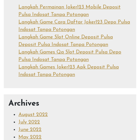
Langkah Permainan Joker123 Mobile Deposit
Pulsa Indosat Tanpa Potongan
Langkah Game Cara Daftar Joker123 Depo Pulsa
Indosat Tanpa Potongan
Langkah Game Slot Online Deposit Pulsa
Deposit Pulsa Indosat Tanpa Potongan
Langkah Games Qq Slot Deposit Pulsa Depo
Pulsa Indosat Tanpa Potongan
Langkah Games Joker123 Apk Deposit Pulsa
Indosat Tanpa Potongan
Archives
August 2022
July 2022
June 2022
May 2022