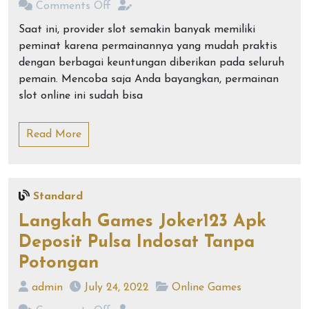
Comments Off
Saat ini, provider slot semakin banyak memiliki
peminat karena permainannya yang mudah praktis
dengan berbagai keuntungan diberikan pada seluruh
pemain. Mencoba saja Anda bayangkan, permainan
slot online ini sudah bisa
Read More
Standard
Langkah Games Joker123 Apk
Deposit Pulsa Indosat Tanpa
Potongan
admin
July 24, 2022
Online Games