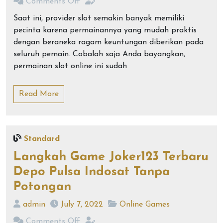
Comments Off
Saat ini, provider slot semakin banyak memiliki
pecinta karena permainannya yang mudah praktis
dengan beraneka ragam keuntungan diberikan pada
seluruh pemain. Cobalah saja Anda bayangkan,
permainan slot online ini sudah
Read More
Standard
Langkah Game Joker123 Terbaru
Depo Pulsa Indosat Tanpa
Potongan
admin
July 7, 2022
Online Games
Comments Off