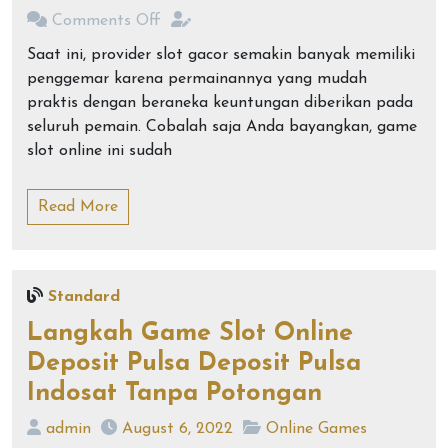
Comments Off
Saat ini, provider slot gacor semakin banyak memiliki
penggemar karena permainannya yang mudah
praktis dengan beraneka keuntungan diberikan pada
seluruh pemain. Cobalah saja Anda bayangkan, game
slot online ini sudah
Read More
Standard
Langkah Game Slot Online
Deposit Pulsa Deposit Pulsa
Indosat Tanpa Potongan
admin
August 6, 2022
Online Games