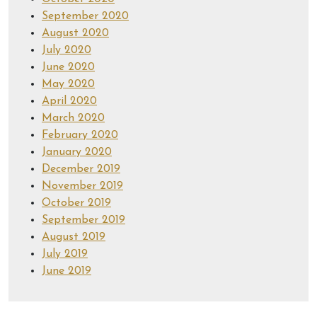
September 2020
August 2020
July 2020
June 2020
May 2020
April 2020
March 2020
February 2020
January 2020
December 2019
November 2019
October 2019
September 2019
August 2019
July 2019
June 2019