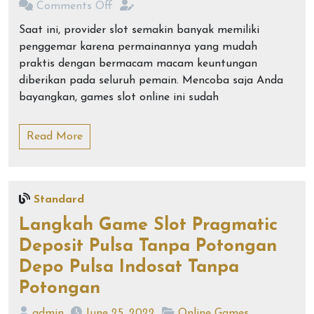
Comments Off
Saat ini, provider slot semakin banyak memiliki
penggemar karena permainannya yang mudah
praktis dengan bermacam macam keuntungan
diberikan pada seluruh pemain. Mencoba saja Anda
bayangkan, games slot online ini sudah
Read More
Standard
Langkah Game Slot Pragmatic
Deposit Pulsa Tanpa Potongan
Depo Pulsa Indosat Tanpa
Potongan
admin
June 25, 2022
Online Games