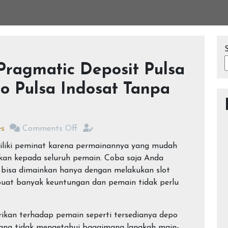
ragmatic Deposit Pulsa
 Pulsa Indosat Tanpa
es
Comments Off
miliki peminat karena permainannya yang mudah
ikan kepada seluruh pemain. Coba saja Anda
h bisa dimainkan hanya dengan melakukan slot
mbuat banyak keuntungan dan pemain tidak perlu
rikan terhadap pemain seperti tersedianya depo
yang tidak mengetahui bagaimana langkah main-