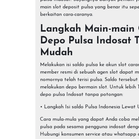
main slot deposit pulsa yang benar itu sepe
berkaitan cara-caranya.
Langkah Main-main C
Depo Pulsa Indosat 
Mudah
Melakukan isi saldo pulsa ke akun slot cara
member resmi di sebuah agen slot dapat m
nomornya telah terisi pulsa. Saldo tersebu
melakukan depo bermain slot. Untuk lebih T
depo pulsa Indosat tanpa potongan:
• Langkah Isi saldo Pulsa Indonesia Lewat
Cara mula-mula yang dapat Anda coba me
pulsa pada sesama pengguna indosat deng
Hubungi konsumen service atau whatsapp 