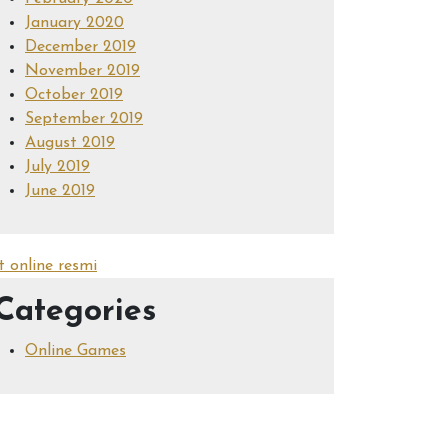
January 2020
December 2019
November 2019
October 2019
September 2019
August 2019
July 2019
June 2019
t online resmi
Categories
Online Games