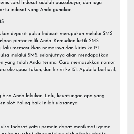
enis card Indosat adalah pascabayar, dan juga
kartu indosat yang Anda gunakan.
MS
ukan deposit pulsa Indosat merupakan melalui SMS.
lpon pintar milik Anda. Kemudian ketik SMS
, lalu memasukkan nomornya dan kirim ke 151.
 pulsa melalui SMS, selanjutnya akan mendapatkan
ken yang telah Anda terima. Cara memasukkan nomor
 oke spasi token, dan kirim ke 151. Apabila berhasil,
g bisa Anda lakukan. Lalu, keuntungan apa yang
n slot Paling baik Inilah ulasannya:
pulsa Indosat yaitu pemain dapat menikmati game