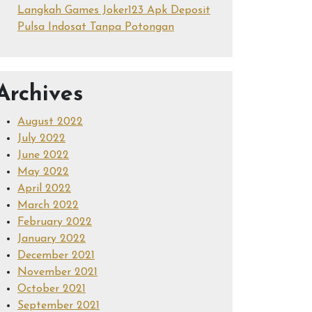
Langkah Games Joker123 Apk Deposit
Pulsa Indosat Tanpa Potongan
Archives
August 2022
July 2022
June 2022
May 2022
April 2022
March 2022
February 2022
January 2022
December 2021
November 2021
October 2021
September 2021