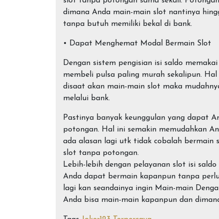
slot tanpa potongan sama sekali. Potongan
dimana Anda main-main slot nantinya hin
tanpa butuh memiliki bekal di bank.
• Dapat Menghemat Modal Bermain Slot
Dengan sistem pengisian isi saldo memakai
membeli pulsa paling murah sekalipun. Ha
disaat akan main-main slot maka mudahnya 
melalui bank.
Pastinya banyak keunggulan yang dapat An
potongan. Hal ini semakin memudahkan And
ada alasan lagi utk tidak cobalah bermain 
slot tanpa potongan.
Lebih-lebih dengan pelayanan slot isi sald
Anda dapat bermain kapanpun tanpa perlu m
lagi kan seandainya ingin Main-main Dengan
Anda bisa main-main kapanpun dan dimana