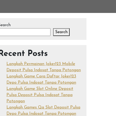
Search
Search
Recent Posts
Langkah Permainan Joker123 Mobile
Deposit Pulsa Indosat Tanpa Potongan
Langkah Game Cara Daftar Joker123
Depo Pulsa Indosat Tanpa Potongan
Langkah Game Slot Online Deposit
Pulsa Deposit Pulsa Indosat Tanpa
Potongan
Langkah Games Qq Slot Deposit Pulsa
Depo Pulsa Indosat Tanpa Potongan