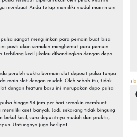
 pulsa tersebut diperuntukan oleh pihak website
gga membuat Anda tetap memiliki modal main-main
 pulsa sangat mengijinkan para pemain buat bisa
l ini pasti akan semakin menghemat para pemain
terbilang kecil jikalau dibandingkan dengan depo
da peroleh waktu bermain slot deposit pulsa tanpa
a main slot dengan mudah. Oleh sebab itu, tidak
slo
slot dengan feature baru ini merupakan depo pulsa
o pulsa hingga 24 jam per hari semakin membuat
emiliki aset banyak. Jadi, sekarang tidak bingung
 bekal kecil, cara depositnya mudah dan praktis,
pun. Untungnya juga berlipat.