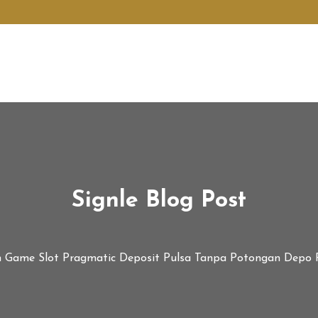
Signle Blog Post
 Game Slot Pragmatic Deposit Pulsa Tanpa Potongan Depo 