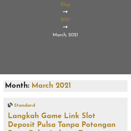
Blog
2021
March, 2021
Month:
March 2021
Standard
Langkah Game Link Slot
Deposit Pulsa Tanpa Potongan