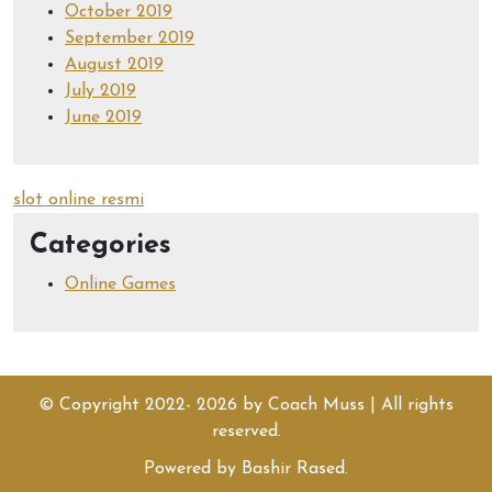
October 2019
September 2019
August 2019
July 2019
June 2019
slot online resmi
Categories
Online Games
© Copyright 2022- 2026 by
Coach Muss
| All rights
reserved.
Powered by
Bashir Rased
.