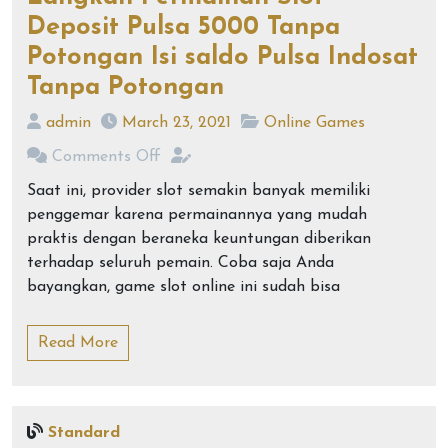
Deposit Pulsa 5000 Tanpa
Potongan Isi saldo Pulsa Indosat
Tanpa Potongan
admin
March 23, 2021
Online Games
Comments Off
Saat ini, provider slot semakin banyak memiliki
penggemar karena permainannya yang mudah
praktis dengan beraneka keuntungan diberikan
terhadap seluruh pemain. Coba saja Anda
bayangkan, game slot online ini sudah bisa
Read More
Standard