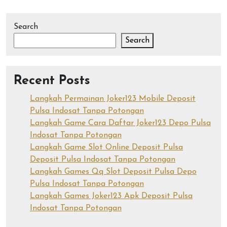
Search
Search
Recent Posts
Langkah Permainan Joker123 Mobile Deposit
Pulsa Indosat Tanpa Potongan
Langkah Game Cara Daftar Joker123 Depo Pulsa
Indosat Tanpa Potongan
Langkah Game Slot Online Deposit Pulsa
Deposit Pulsa Indosat Tanpa Potongan
Langkah Games Qq Slot Deposit Pulsa Depo
Pulsa Indosat Tanpa Potongan
Langkah Games Joker123 Apk Deposit Pulsa
Indosat Tanpa Potongan