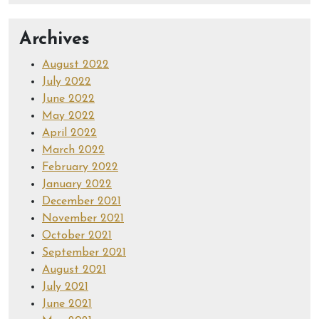
Archives
August 2022
July 2022
June 2022
May 2022
April 2022
March 2022
February 2022
January 2022
December 2021
November 2021
October 2021
September 2021
August 2021
July 2021
June 2021