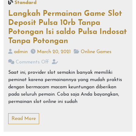
Standard
Langkah Permainan Game Slot
Deposit Pulsa 10rb Tanpa
Potongan Isi saldo Pulsa Indosat
Tanpa Potongan
admin
March 20, 2021
Online Games
Comments Off
Saat ini, provider slot semakin banyak memiliki
peminat karena permainannya yang mudah praktis
dengan bermacam macam keuntungan diberikan
pada seluruh pemain. Coba saja Anda bayangkan,
permainan slot online ini sudah
Read More