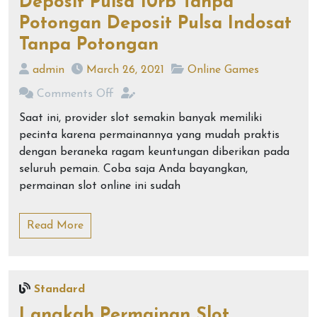
Deposit Pulsa 10rb Tanpa
Potongan Deposit Pulsa Indosat
Tanpa Potongan
admin
March 26, 2021
Online Games
Comments Off
Saat ini, provider slot semakin banyak memiliki
pecinta karena permainannya yang mudah praktis
dengan beraneka ragam keuntungan diberikan pada
seluruh pemain. Coba saja Anda bayangkan,
permainan slot online ini sudah
Read More
Standard
Langkah Permainan Slot