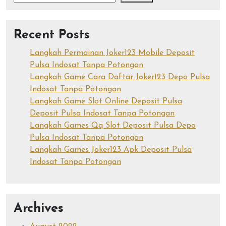
Recent Posts
Langkah Permainan Joker123 Mobile Deposit
Pulsa Indosat Tanpa Potongan
Langkah Game Cara Daftar Joker123 Depo Pulsa
Indosat Tanpa Potongan
Langkah Game Slot Online Deposit Pulsa
Deposit Pulsa Indosat Tanpa Potongan
Langkah Games Qq Slot Deposit Pulsa Depo
Pulsa Indosat Tanpa Potongan
Langkah Games Joker123 Apk Deposit Pulsa
Indosat Tanpa Potongan
Archives