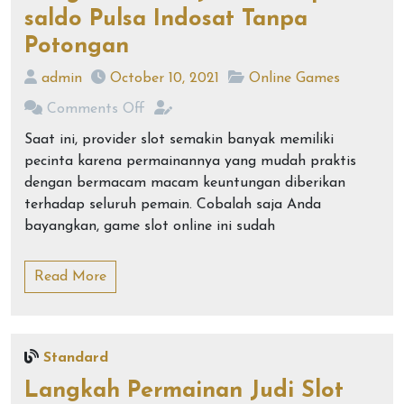
saldo Pulsa Indosat Tanpa
Potongan
admin
October 10, 2021
Online Games
Comments Off
Saat ini, provider slot semakin banyak memiliki
pecinta karena permainannya yang mudah praktis
dengan bermacam macam keuntungan diberikan
terhadap seluruh pemain. Cobalah saja Anda
bayangkan, game slot online ini sudah
Read More
Standard
Langkah Permainan Judi Slot