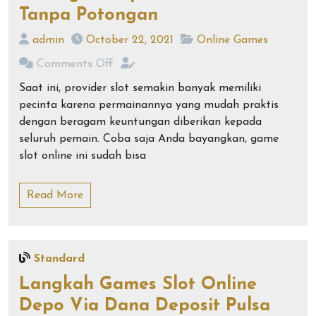
Tanpa Potongan
admin
October 22, 2021
Online Games
Comments Off
Saat ini, provider slot semakin banyak memiliki
pecinta karena permainannya yang mudah praktis
dengan beragam keuntungan diberikan kepada
seluruh pemain. Coba saja Anda bayangkan, game
slot online ini sudah bisa
Read More
Standard
Langkah Games Slot Online
Depo Via Dana Deposit Pulsa