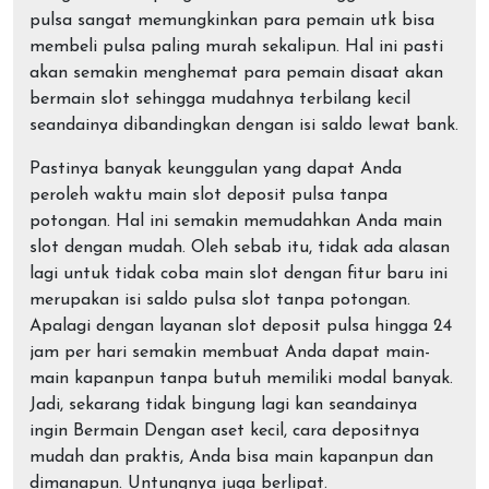
pulsa sangat memungkinkan para pemain utk bisa
membeli pulsa paling murah sekalipun. Hal ini pasti
akan semakin menghemat para pemain disaat akan
bermain slot sehingga mudahnya terbilang kecil
seandainya dibandingkan dengan isi saldo lewat bank.
Pastinya banyak keunggulan yang dapat Anda
peroleh waktu main slot deposit pulsa tanpa
potongan. Hal ini semakin memudahkan Anda main
slot dengan mudah. Oleh sebab itu, tidak ada alasan
lagi untuk tidak coba main slot dengan fitur baru ini
merupakan isi saldo pulsa slot tanpa potongan.
Apalagi dengan layanan slot deposit pulsa hingga 24
jam per hari semakin membuat Anda dapat main-
main kapanpun tanpa butuh memiliki modal banyak.
Jadi, sekarang tidak bingung lagi kan seandainya
ingin Bermain Dengan aset kecil, cara depositnya
mudah dan praktis, Anda bisa main kapanpun dan
dimanapun. Untungnya juga berlipat.