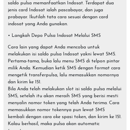
saldo pulsa memanfaatkan Indosat. Terdapat dua
jenis card Indosat ialah pascabayar, dan juga
prabayar. Ikutilah tata cara sesuai dengan card
indosat yang Anda gunakan.
• Langkah Depo Pulsa Indosat Melalui SMS
Cara lain yang dapat Anda mencoba untuk
melakukan isi saldo pulsa Indosat yakni lewat SMS.
Pertama-tama, buka lalu menu SMS di telpon pintar
milik Anda. Kemudian ketik SMS dengan format cara
mengetik transferpulsa, lalu memasukkan nomornya
dan kirim ke 151.
Bila Anda telah melakukan slot isi saldo pulsa melalui
SMS, setelah itu akan meraih SMS yang berisi mesti
menyalin nomor token yang telah Anda terima. Cara
memasukkan nomor tokennya pun lewat SMS
kembali dengan cara oke spasi token, dan kirim ke 151.
Kalau berhasil, maka pulsa akan automatic