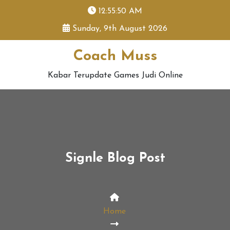
skip
12:55:51 AM
to
Sunday, 9th August 2026
content
Coach Muss
Kabar Terupdate Games Judi Online
Signle Blog Post
Home