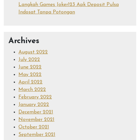
Langkah Games Joker123 Apk Deposit Pulsa
Indosat Tanpa Potongan
Archives
August 2022
July 2022
June 2022
May 2022
April 2022
March 2022
February 2022
January 2022
December 2021
November 2021
October 2021
September 2021