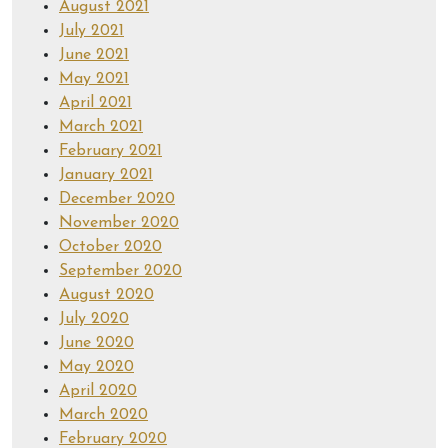
August 2021
July 2021
June 2021
May 2021
April 2021
March 2021
February 2021
January 2021
December 2020
November 2020
October 2020
September 2020
August 2020
July 2020
June 2020
May 2020
April 2020
March 2020
February 2020