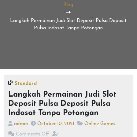
Blog
Langkah Permainan Judi Slot Deposit Pulsa Deposit
Pulsa Indosat Tanpa Potongan
Standard
Langkah Permainan Judi Slot
Deposit Pulsa Deposit Pulsa
Indosat Tanpa Potongan
admin
October 10, 2021
Online Games
Comments Off