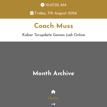
skip
10:47:03 AM
to
Friday, 7th August 2026
content
Coach Muss
Kabar Terupdate Games Judi Online
Month Archive
Home