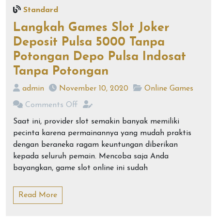
Standard
Langkah Games Slot Joker
Deposit Pulsa 5000 Tanpa
Potongan Depo Pulsa Indosat
Tanpa Potongan
admin
November 10, 2020
Online Games
Comments Off
Saat ini, provider slot semakin banyak memiliki
pecinta karena permainannya yang mudah praktis
dengan beraneka ragam keuntungan diberikan
kepada seluruh pemain. Mencoba saja Anda
bayangkan, game slot online ini sudah
Read More