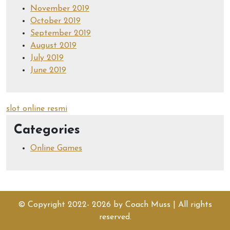
November 2019
October 2019
September 2019
August 2019
July 2019
June 2019
slot online resmi
Categories
Online Games
© Copyright 2022- 2026 by
Coach Muss
| All rights
reserved.