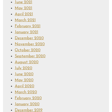
June 2021
May 2021
April 2021
March 2021
February 2021
January 2021
December 2020
November 2020
October 2020
September 2020
August 2020
July 2020
June 2020
May 2020
April 2020
March 2020
February 2020
January 2020
December 2019