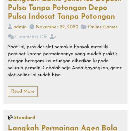
Pulsa Tanpa Potongan Depo
Pulsa Indosat Tanpa Potongan
admin
November 22, 2020
Online Games
Comments Off
Saat ini, provider slot semakin banyak memiliki
peminat karena permainannya yang mudah praktis
dengan beragam keuntungan diberikan kepada
seluruh pemain. Cobalah saja Anda bayangkan, game
slot online ini sudah bisa
Read More
Standard
Langkah Permainan Agen Bola