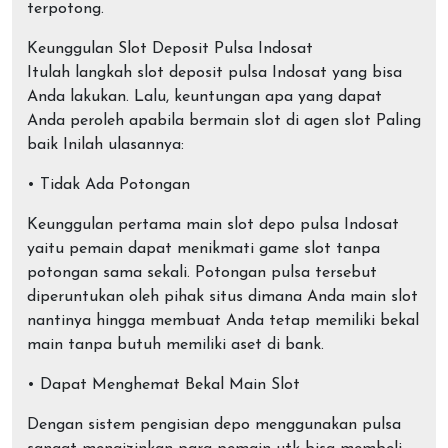
terpotong.
Keunggulan Slot Deposit Pulsa Indosat
Itulah langkah slot deposit pulsa Indosat yang bisa
Anda lakukan. Lalu, keuntungan apa yang dapat
Anda peroleh apabila bermain slot di agen slot Paling
baik Inilah ulasannya:
• Tidak Ada Potongan
Keunggulan pertama main slot depo pulsa Indosat
yaitu pemain dapat menikmati game slot tanpa
potongan sama sekali. Potongan pulsa tersebut
diperuntukan oleh pihak situs dimana Anda main slot
nantinya hingga membuat Anda tetap memiliki bekal
main tanpa butuh memiliki aset di bank.
• Dapat Menghemat Bekal Main Slot
Dengan sistem pengisian depo menggunakan pulsa