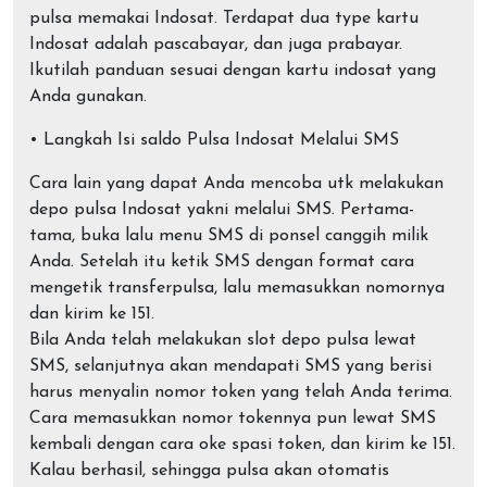
pulsa memakai Indosat. Terdapat dua type kartu
Indosat adalah pascabayar, dan juga prabayar.
Ikutilah panduan sesuai dengan kartu indosat yang
Anda gunakan.
• Langkah Isi saldo Pulsa Indosat Melalui SMS
Cara lain yang dapat Anda mencoba utk melakukan
depo pulsa Indosat yakni melalui SMS. Pertama-
tama, buka lalu menu SMS di ponsel canggih milik
Anda. Setelah itu ketik SMS dengan format cara
mengetik transferpulsa, lalu memasukkan nomornya
dan kirim ke 151.
Bila Anda telah melakukan slot depo pulsa lewat
SMS, selanjutnya akan mendapati SMS yang berisi
harus menyalin nomor token yang telah Anda terima.
Cara memasukkan nomor tokennya pun lewat SMS
kembali dengan cara oke spasi token, dan kirim ke 151.
Kalau berhasil, sehingga pulsa akan otomatis