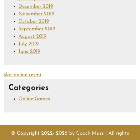
December 2019
November 2019
October 2019
September 2019
August 2019
July 2019
June 2019
slot online resmi
Categories
Online Games
© Copyright 2022- 2026 by
Coach Muss
| All rights