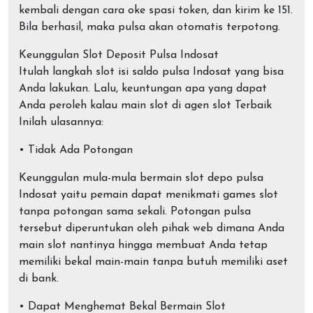
kembali dengan cara oke spasi token, dan kirim ke 151.
Bila berhasil, maka pulsa akan otomatis terpotong.
Keunggulan Slot Deposit Pulsa Indosat
Itulah langkah slot isi saldo pulsa Indosat yang bisa
Anda lakukan. Lalu, keuntungan apa yang dapat
Anda peroleh kalau main slot di agen slot Terbaik
Inilah ulasannya:
• Tidak Ada Potongan
Keunggulan mula-mula bermain slot depo pulsa
Indosat yaitu pemain dapat menikmati games slot
tanpa potongan sama sekali. Potongan pulsa
tersebut diperuntukan oleh pihak web dimana Anda
main slot nantinya hingga membuat Anda tetap
memiliki bekal main-main tanpa butuh memiliki aset
di bank.
• Dapat Menghemat Bekal Bermain Slot