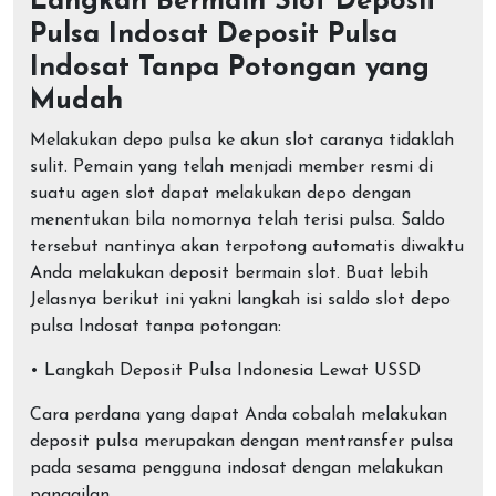
Langkah Bermain Slot Deposit
Pulsa Indosat Deposit Pulsa
Indosat Tanpa Potongan yang
Mudah
Melakukan depo pulsa ke akun slot caranya tidaklah
sulit. Pemain yang telah menjadi member resmi di
suatu agen slot dapat melakukan depo dengan
menentukan bila nomornya telah terisi pulsa. Saldo
tersebut nantinya akan terpotong automatis diwaktu
Anda melakukan deposit bermain slot. Buat lebih
Jelasnya berikut ini yakni langkah isi saldo slot depo
pulsa Indosat tanpa potongan:
• Langkah Deposit Pulsa Indonesia Lewat USSD
Cara perdana yang dapat Anda cobalah melakukan
deposit pulsa merupakan dengan mentransfer pulsa
pada sesama pengguna indosat dengan melakukan
panggilan.