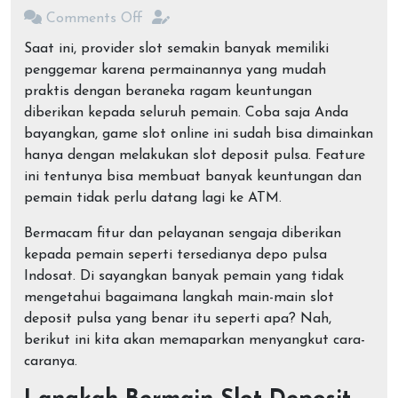
Comments Off
Saat ini, provider slot semakin banyak memiliki
penggemar karena permainannya yang mudah
praktis dengan beraneka ragam keuntungan
diberikan kepada seluruh pemain. Coba saja Anda
bayangkan, game slot online ini sudah bisa dimainkan
hanya dengan melakukan slot deposit pulsa. Feature
ini tentunya bisa membuat banyak keuntungan dan
pemain tidak perlu datang lagi ke ATM.
Bermacam fitur dan pelayanan sengaja diberikan
kepada pemain seperti tersedianya depo pulsa
Indosat. Di sayangkan banyak pemain yang tidak
mengetahui bagaimana langkah main-main slot
deposit pulsa yang benar itu seperti apa? Nah,
berikut ini kita akan memaparkan menyangkut cara-
caranya.