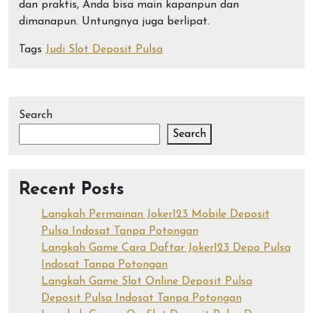
dan praktis, Anda bisa main kapanpun dan
dimanapun. Untungnya juga berlipat.
Tags
Judi Slot Deposit Pulsa
Search
Search
Recent Posts
Langkah Permainan Joker123 Mobile Deposit
Pulsa Indosat Tanpa Potongan
Langkah Game Cara Daftar Joker123 Depo Pulsa
Indosat Tanpa Potongan
Langkah Game Slot Online Deposit Pulsa
Deposit Pulsa Indosat Tanpa Potongan