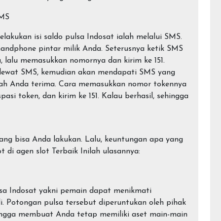
SMS
akukan isi saldo pulsa Indosat ialah melalui SMS.
ndphone pintar milik Anda. Seterusnya ketik SMS
, lalu memasukkan nomornya dan kirim ke 151.
a lewat SMS, kemudian akan mendapati SMS yang
elah Anda terima. Cara memasukkan nomor tokennya
si token, dan kirim ke 151. Kalau berhasil, sehingga
t yang bisa Anda lakukan. Lalu, keuntungan apa yang
 di agen slot Terbaik Inilah ulasannya:
sa Indosat yakni pemain dapat menikmati
. Potongan pulsa tersebut diperuntukan oleh pihak
ingga membuat Anda tetap memiliki aset main-main