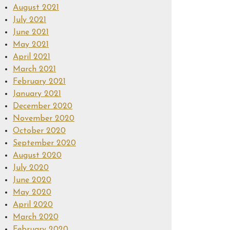
August 2021
July 2021
June 2021
May 2021
April 2021
March 2021
February 2021
January 2021
December 2020
November 2020
October 2020
September 2020
August 2020
July 2020
June 2020
May 2020
April 2020
March 2020
February 2020