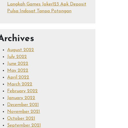
Langkah Games Joker123 Apk Deposit
Pulsa Indosat Tanpa Potongan
Archives
August 2022
July 2022
June 2022
May 2022
April 2022
March 2022
February 2022
January 2022
December 2021
November 2021
October 2021
September 2021