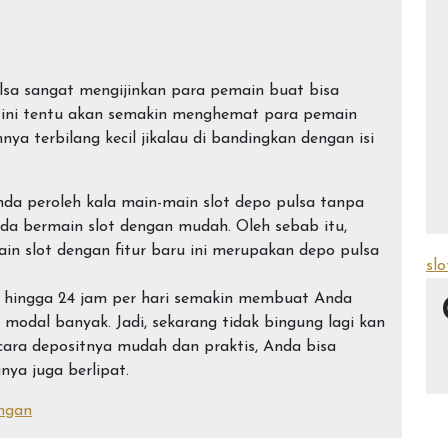
sa sangat mengijinkan para pemain buat bisa
l ini tentu akan semakin menghemat para pemain
ya terbilang kecil jikalau di bandingkan dengan isi
da peroleh kala main-main slot depo pulsa tanpa
a bermain slot dengan mudah. Oleh sebab itu,
in slot dengan fitur baru ini merupakan depo pulsa
slo
sa hingga 24 jam per hari semakin membuat Anda
modal banyak. Jadi, sekarang tidak bingung lagi kan
 cara depositnya mudah dan praktis, Anda bisa
ya juga berlipat.
ongan