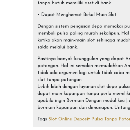
tanpa butuh memiliki aset di bank.
• Dapat Menghemat Bekal Main Slot
Dengan sistem pengisian depo memakai pul
membeli pulsa paling murah sekalipun. Ha
ketika akan main-main slot sehingga mudahn
saldo melalui bank.
Pastinya banyak keunggulan yang dapat An
potongan. Hal ini semakin memudahkan And
tidak ada argumen lagi untuk tidak coba ma
slot tanpa potongan.
Lebih-lebih dengan layanan slot depo pul
dapat main kapanpun tanpa perlu memiliki 
apabila ingin Bermain Dengan modal kecil,
bermain kapanpun dan dimanapun. Untungn
Tags
Slot Online Deposit Pulsa Tanpa Pot