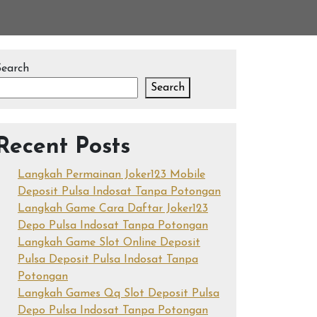
Search
Search
Recent Posts
Langkah Permainan Joker123 Mobile
Deposit Pulsa Indosat Tanpa Potongan
Langkah Game Cara Daftar Joker123
Depo Pulsa Indosat Tanpa Potongan
Langkah Game Slot Online Deposit
Pulsa Deposit Pulsa Indosat Tanpa
Potongan
Langkah Games Qq Slot Deposit Pulsa
Depo Pulsa Indosat Tanpa Potongan