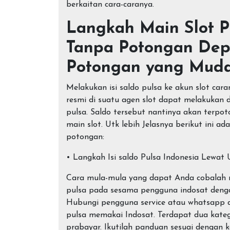
berkaitan cara-caranya.
Langkah Main Slot P
Tanpa Potongan Depo
Potongan yang Mud
Melakukan isi saldo pulsa ke akun slot cara
resmi di suatu agen slot dapat melakukan 
pulsa. Saldo tersebut nantinya akan terpo
main slot. Utk lebih Jelasnya berikut ini ad
potongan:
• Langkah Isi saldo Pulsa Indonesia Lewat
Cara mula-mula yang dapat Anda cobalah 
pulsa pada sesama pengguna indosat deng
Hubungi pengguna service atau whatsapp 
pulsa memakai Indosat. Terdapat dua kateg
prabayar. Ikutilah panduan sesuai dengan 