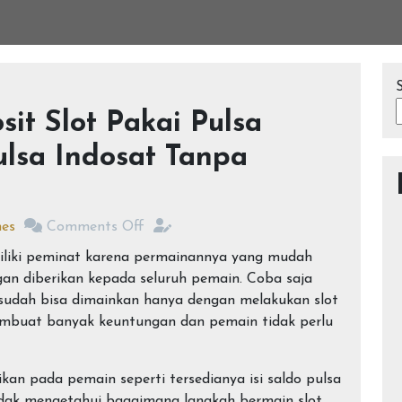
t Slot Pakai Pulsa
Pulsa Indosat Tanpa
mes
Comments Off
miliki peminat karena permainannya yang mudah
n diberikan kepada seluruh pemain. Coba saja
 sudah bisa dimainkan hanya dengan melakukan slot
membuat banyak keuntungan dan pemain tidak perlu
ikan pada pemain seperti tersedianya isi saldo pulsa
idak mengetahui bagaimana langkah bermain slot