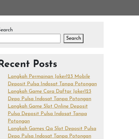
Search
Search
Recent Posts
Langkah Permainan Joker123 Mobile
Deposit Pulsa Indosat Tanpa Potongan
Langkah Game Cara Daftar Joker123
Depo Pulsa Indosat Tanpa Potongan
Langkah Game Slot Online Deposit
Pulsa Deposit Pulsa Indosat Tanpa
Potongan
Langkah Games Qq Slot Deposit Pulsa
Depo Pulsa Indosat Tanpa Potongan