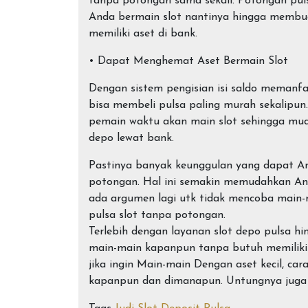
tanpa potongan sama sekali. Potongan puls
Anda bermain slot nantinya hingga membua
memiliki aset di bank.
• Dapat Menghemat Aset Bermain Slot
Dengan sistem pengisian isi saldo memanf
bisa membeli pulsa paling murah sekalipun
pemain waktu akan main slot sehingga muda
depo lewat bank.
Pastinya banyak keunggulan yang dapat And
potongan. Hal ini semakin memudahkan And
ada argumen lagi utk tidak mencoba main-m
pulsa slot tanpa potongan.
Terlebih dengan layanan slot depo pulsa 
main-main kapanpun tanpa butuh memiliki m
jika ingin Main-main Dengan aset kecil, ca
kapanpun dan dimanapun. Untungnya juga 