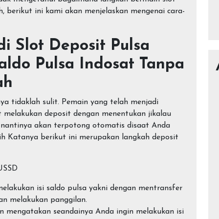
, berikut ini kami akan menjelaskan mengenai cara-
i Slot Deposit Pulsa
aldo Pulsa Indosat Tanpa
ah
ya tidaklah sulit. Pemain yang telah menjadi
t melakukan deposit dengan menentukan jikalau
t nantinya akan terpotong otomatis disaat Anda
bih Katanya berikut ini merupakan langkah deposit
 USSD
akukan isi saldo pulsa yakni dengan mentransfer
an melakukan panggilan.
n mengatakan seandainya Anda ingin melakukan isi