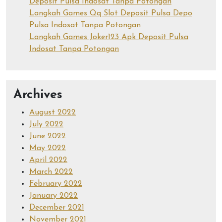
Deposit Pulsa Indosat Tanpa Potongan
Langkah Games Qq Slot Deposit Pulsa Depo
Pulsa Indosat Tanpa Potongan
Langkah Games Joker123 Apk Deposit Pulsa
Indosat Tanpa Potongan
Archives
August 2022
July 2022
June 2022
May 2022
April 2022
March 2022
February 2022
January 2022
December 2021
November 2021