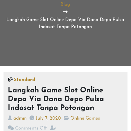
Blog
Langkah Game Slot Online Depo Via Dana Depo Pulsa
Indosat Tanpa Potongan
Standard
Langkah Game Slot Online
Depo Via Dana Depo Pulsa
Indosat Tanpa Potongan
admin
July 7, 2020
Online Games
Comments Off