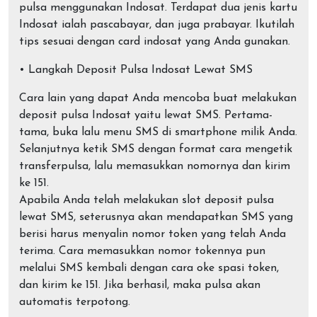
pulsa menggunakan Indosat. Terdapat dua jenis kartu
Indosat ialah pascabayar, dan juga prabayar. Ikutilah
tips sesuai dengan card indosat yang Anda gunakan.
• Langkah Deposit Pulsa Indosat Lewat SMS
Cara lain yang dapat Anda mencoba buat melakukan
deposit pulsa Indosat yaitu lewat SMS. Pertama-
tama, buka lalu menu SMS di smartphone milik Anda.
Selanjutnya ketik SMS dengan format cara mengetik
transferpulsa, lalu memasukkan nomornya dan kirim
ke 151.
Apabila Anda telah melakukan slot deposit pulsa
lewat SMS, seterusnya akan mendapatkan SMS yang
berisi harus menyalin nomor token yang telah Anda
terima. Cara memasukkan nomor tokennya pun
melalui SMS kembali dengan cara oke spasi token,
dan kirim ke 151. Jika berhasil, maka pulsa akan
automatis terpotong.