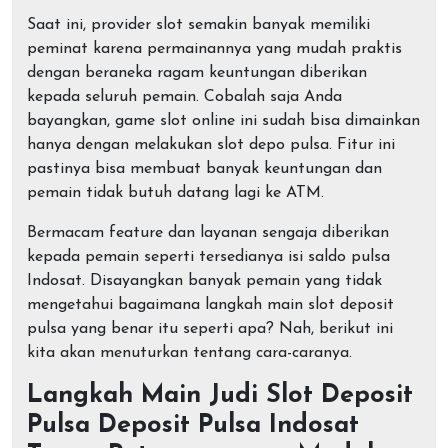
Saat ini, provider slot semakin banyak memiliki
peminat karena permainannya yang mudah praktis
dengan beraneka ragam keuntungan diberikan
kepada seluruh pemain. Cobalah saja Anda
bayangkan, game slot online ini sudah bisa dimainkan
hanya dengan melakukan slot depo pulsa. Fitur ini
pastinya bisa membuat banyak keuntungan dan
pemain tidak butuh datang lagi ke ATM.
Bermacam feature dan layanan sengaja diberikan
kepada pemain seperti tersedianya isi saldo pulsa
Indosat. Disayangkan banyak pemain yang tidak
mengetahui bagaimana langkah main slot deposit
pulsa yang benar itu seperti apa? Nah, berikut ini
kita akan menuturkan tentang cara-caranya.
Langkah Main Judi Slot Deposit
Pulsa Deposit Pulsa Indosat