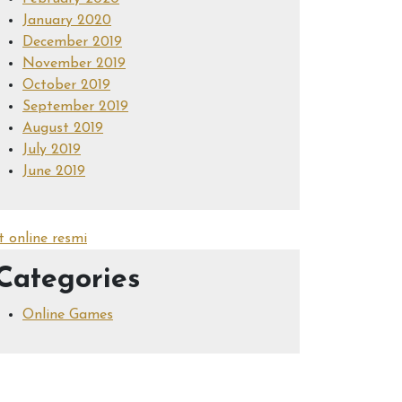
January 2020
December 2019
November 2019
October 2019
September 2019
August 2019
July 2019
June 2019
t online resmi
Categories
Online Games