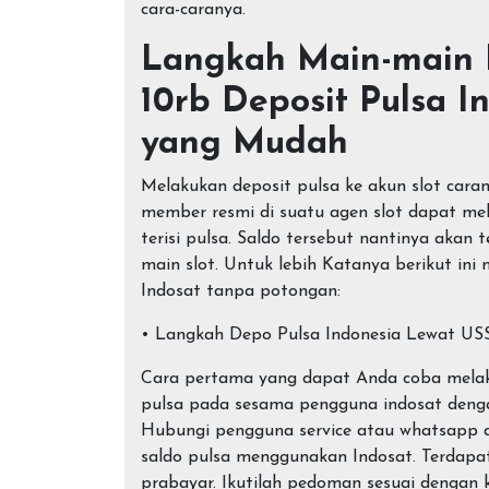
cara-caranya.
Langkah Main-main 
10rb Deposit Pulsa 
yang Mudah
Melakukan deposit pulsa ke akun slot caran
member resmi di suatu agen slot dapat me
terisi pulsa. Saldo tersebut nantinya akan
main slot. Untuk lebih Katanya berikut ini m
Indosat tanpa potongan:
• Langkah Depo Pulsa Indonesia Lewat US
Cara pertama yang dapat Anda coba melak
pulsa pada sesama pengguna indosat deng
Hubungi pengguna service atau whatsapp 
saldo pulsa menggunakan Indosat. Terdapat 
prabayar. Ikutilah pedoman sesuai dengan 