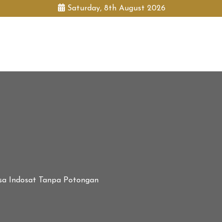
Saturday, 8th August 2026
sa Indosat Tanpa Potongan