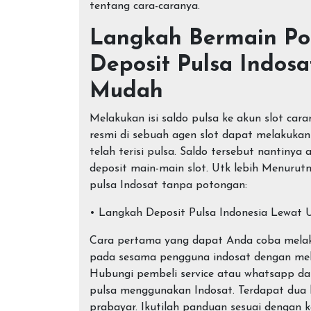
tentang cara-caranya.
Langkah Bermain Pok
Deposit Pulsa Indos
Mudah
Melakukan isi saldo pulsa ke akun slot cara
resmi di sebuah agen slot dapat melakuka
telah terisi pulsa. Saldo tersebut nantin
deposit main-main slot. Utk lebih Menurutny
pulsa Indosat tanpa potongan:
• Langkah Deposit Pulsa Indonesia Lewat
Cara pertama yang dapat Anda coba melak
pada sesama pengguna indosat dengan mel
Hubungi pembeli service atau whatsapp da
pulsa menggunakan Indosat. Terdapat dua k
prabayar. Ikutilah panduan sesuai dengan 