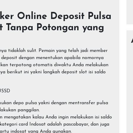
er Online Deposit Pulsa
at Tanpa Potongan yang
nya tidaklah sulit. Pemain yang telah jadi member
n deposit dengan menentukan apabila nomornya
ya akan terpotong otomatis diwaktu Anda melakukan
a berikut ini yakni langkah deposit slot isi saldo
 USSD
ukan depo pulsa yakni dengan mentransfer pulsa
akukan panggilan.
n mengatakan kalau Anda ingin melakukan isi saldo
ategori card Indosat adalah pascabayar, dan juga
kartu indosat yang Anda gunakan.