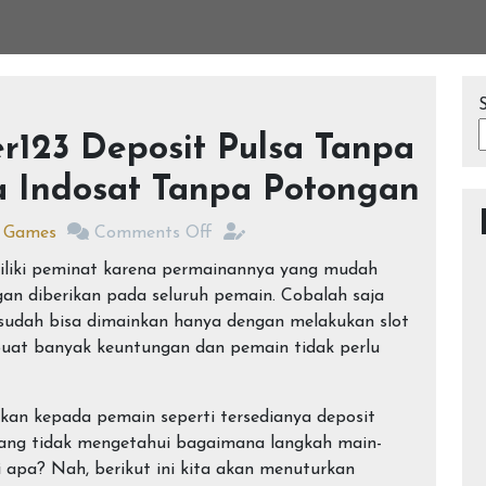
123 Deposit Pulsa Tanpa
a Indosat Tanpa Potongan
e Games
Comments Off
miliki peminat karena permainannya yang mudah
n diberikan pada seluruh pemain. Cobalah saja
 sudah bisa dimainkan hanya dengan melakukan slot
buat banyak keuntungan dan pemain tidak perlu
ikan kepada pemain seperti tersedianya deposit
yang tidak mengetahui bagaimana langkah main-
i apa? Nah, berikut ini kita akan menuturkan