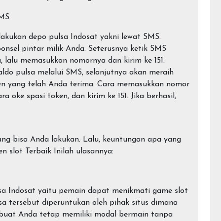
SMS
akukan depo pulsa Indosat yakni lewat SMS.
nsel pintar milik Anda. Seterusnya ketik SMS
, lalu memasukkan nomornya dan kirim ke 151.
aldo pulsa melalui SMS, selanjutnya akan meraih
ken yang telah Anda terima. Cara memasukkan nomor
oke spasi token, dan kirim ke 151. Jika berhasil,
yang bisa Anda lakukan. Lalu, keuntungan apa yang
n slot Terbaik Inilah ulasannya:
lsa Indosat yaitu pemain dapat menikmati game slot
a tersebut diperuntukan oleh pihak situs dimana
buat Anda tetap memiliki modal bermain tanpa