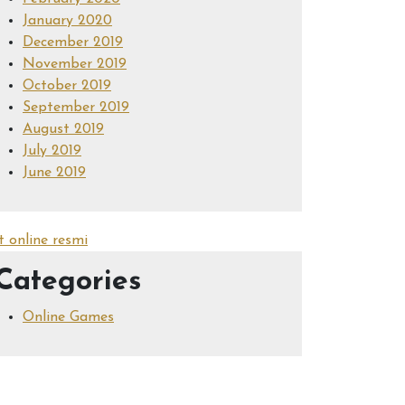
January 2020
December 2019
November 2019
October 2019
September 2019
August 2019
July 2019
June 2019
t online resmi
Categories
Online Games