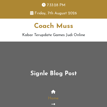
skip
7:33:29 PM
to
Friday, 7th August 2026
content
Coach Muss
Kabar Terupdate Games Judi Online
Signle Blog Post
Home