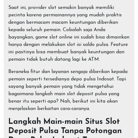
Saat ini, provider slot semakin banyak memiliki
pecinta karena permainannya yang mudah praktis
dengan bermacam macam keuntungan diberikan
kepada seluruh pemain. Cobalah saja Anda
bayangkan, game slot online ini sudah bisa dimainkan
hanya dengan melakukan slot isi saldo pulsa. Feature
ini pastinya bisa membuat banyak keuntungan dan
pemain tidak butuh datang lagi ke ATM.
Beraneka fitur dan layanan sengaja diberikan kepada
pemain seperti tersedianya depo pulsa Indosat. Tapi
sayang banyak pemain yang tidak mengetahui
bagaimana langkah main slot deposit pulsa yang
benar itu seperti apa? Nah, berikut ini kita akan
menjelaskan berkaitan cara-caranya.
Langkah Main-main Situs Slot
Deposit Pulsa Tanpa Potongan