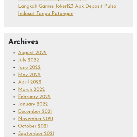
Langkah Games Joker123 Apk Deposit Pulsa
Indosat Tanpa Potongan
Archives
August 2022
July 2022
June 2022
May 2022
April 2022
March 2022
February 2022
January 2022
December 2021
November 2021
October 2021
September 2021