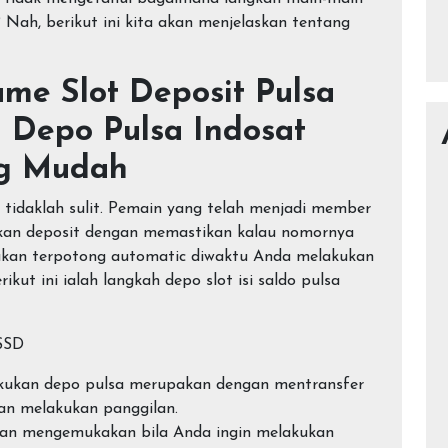
? Nah, berikut ini kita akan menjelaskan tentang
e Slot Deposit Pulsa
 Depo Pulsa Indosat
ng Mudah
 tidaklah sulit. Pemain yang telah menjadi member
ukan deposit dengan memastikan kalau nomornya
ya akan terpotong automatic diwaktu Anda melakukan
ikut ini ialah langkah depo slot isi saldo pulsa
USSD
kukan depo pulsa merupakan dengan mentransfer
an melakukan panggilan.
dan mengemukakan bila Anda ingin melakukan