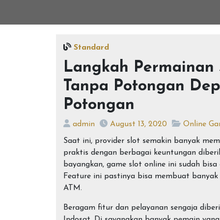
Standard
Langkah Permainan S
Tanpa Potongan Depo
Potongan
admin
August 13, 2020
Online G
Saat ini, provider slot semakin banyak me
praktis dengan berbagai keuntungan diberi
bayangkan, game slot online ini sudah bis
Feature ini pastinya bisa membuat banyak 
ATM.
Beragam fitur dan pelayanan sengaja diber
Indosat. Di sayangkan banyak pemain yan