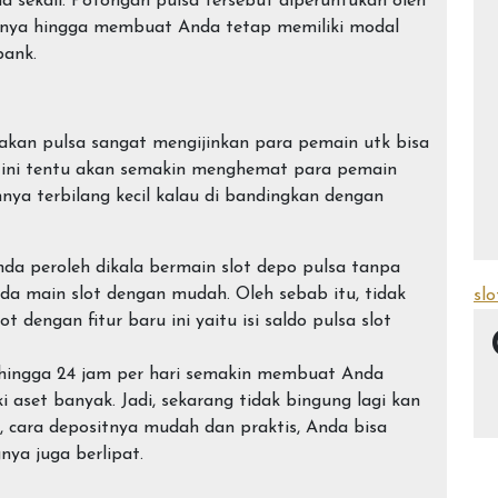
 sekali. Potongan pulsa tersebut diperuntukan oleh
tinya hingga membuat Anda tetap memiliki modal
bank.
kan pulsa sangat mengijinkan para pemain utk bisa
l ini tentu akan semakin menghemat para pemain
nya terbilang kecil kalau di bandingkan dengan
da peroleh dikala bermain slot depo pulsa tanpa
a main slot dengan mudah. Oleh sebab itu, tidak
slo
t dengan fitur baru ini yaitu isi saldo pulsa slot
 hingga 24 jam per hari semakin membuat Anda
aset banyak. Jadi, sekarang tidak bingung lagi kan
, cara depositnya mudah dan praktis, Anda bisa
ya juga berlipat.