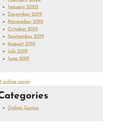
January 2020
December 2019
November 2019
October 2019
September 2019
August 2019
July 2019
June 2019
t online resmi
Categories
Online Games