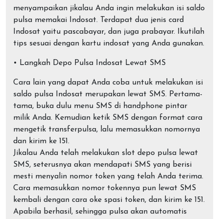
menyampaikan jikalau Anda ingin melakukan isi saldo
pulsa memakai Indosat. Terdapat dua jenis card
Indosat yaitu pascabayar, dan juga prabayar. Ikutilah
tips sesuai dengan kartu indosat yang Anda gunakan.
• Langkah Depo Pulsa Indosat Lewat SMS
Cara lain yang dapat Anda coba untuk melakukan isi
saldo pulsa Indosat merupakan lewat SMS. Pertama-
tama, buka dulu menu SMS di handphone pintar
milik Anda. Kemudian ketik SMS dengan format cara
mengetik transferpulsa, lalu memasukkan nomornya
dan kirim ke 151.
Jikalau Anda telah melakukan slot depo pulsa lewat
SMS, seterusnya akan mendapati SMS yang berisi
mesti menyalin nomor token yang telah Anda terima.
Cara memasukkan nomor tokennya pun lewat SMS
kembali dengan cara oke spasi token, dan kirim ke 151.
Apabila berhasil, sehingga pulsa akan automatis