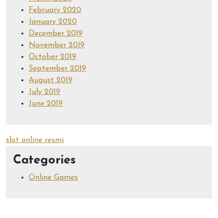
February 2020
January 2020
December 2019
November 2019
October 2019
September 2019
August 2019
July 2019
June 2019
slot online resmi
Categories
Online Games