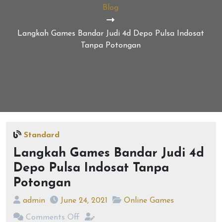
Blog
Langkah Games Bandar Judi 4d Depo Pulsa Indosat
Tanpa Potongan
Standard
Langkah Games Bandar Judi 4d
Depo Pulsa Indosat Tanpa
Potongan
admin
June 24, 2021
Online Games
Comments Off