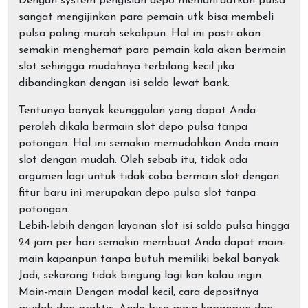
Dengan system pengisian depo memanfaatkan pulsa
sangat mengijinkan para pemain utk bisa membeli
pulsa paling murah sekalipun. Hal ini pasti akan
semakin menghemat para pemain kala akan bermain
slot sehingga mudahnya terbilang kecil jika
dibandingkan dengan isi saldo lewat bank.
Tentunya banyak keunggulan yang dapat Anda
peroleh dikala bermain slot depo pulsa tanpa
potongan. Hal ini semakin memudahkan Anda main
slot dengan mudah. Oleh sebab itu, tidak ada
argumen lagi untuk tidak coba bermain slot dengan
fitur baru ini merupakan depo pulsa slot tanpa
potongan.
Lebih-lebih dengan layanan slot isi saldo pulsa hingga
24 jam per hari semakin membuat Anda dapat main-
main kapanpun tanpa butuh memiliki bekal banyak.
Jadi, sekarang tidak bingung lagi kan kalau ingin
Main-main Dengan modal kecil, cara depositnya