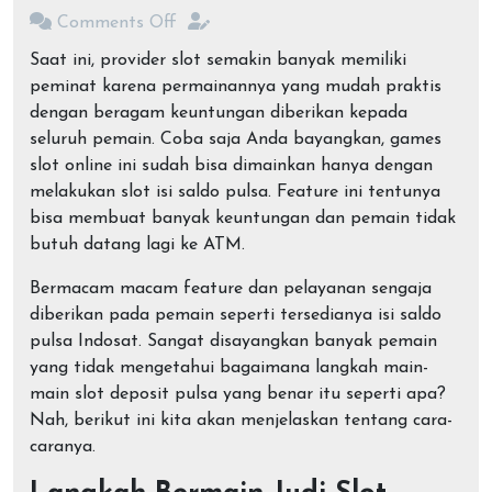
Comments Off
Saat ini, provider slot semakin banyak memiliki
peminat karena permainannya yang mudah praktis
dengan beragam keuntungan diberikan kepada
seluruh pemain. Coba saja Anda bayangkan, games
slot online ini sudah bisa dimainkan hanya dengan
melakukan slot isi saldo pulsa. Feature ini tentunya
bisa membuat banyak keuntungan dan pemain tidak
butuh datang lagi ke ATM.
Bermacam macam feature dan pelayanan sengaja
diberikan pada pemain seperti tersedianya isi saldo
pulsa Indosat. Sangat disayangkan banyak pemain
yang tidak mengetahui bagaimana langkah main-
main slot deposit pulsa yang benar itu seperti apa?
Nah, berikut ini kita akan menjelaskan tentang cara-
caranya.