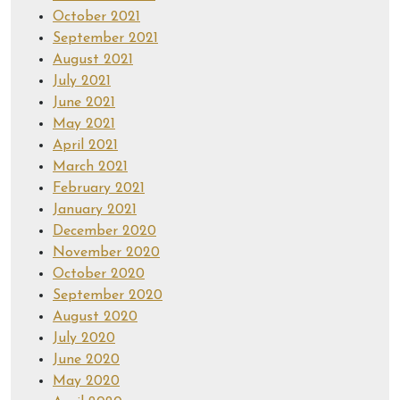
October 2021
September 2021
August 2021
July 2021
June 2021
May 2021
April 2021
March 2021
February 2021
January 2021
December 2020
November 2020
October 2020
September 2020
August 2020
July 2020
June 2020
May 2020